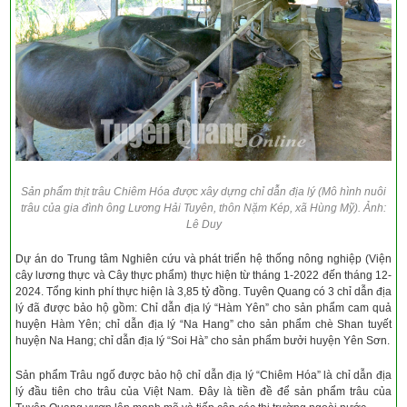
Sản phẩm thịt trâu Chiêm Hóa được xây dựng chỉ dẫn địa lý (Mô hình nuôi
trâu của gia đình ông Lương Hải Tuyên, thôn Nặm Kép, xã Hùng Mỹ). Ảnh:
Lê Duy
Dự án do Trung tâm Nghiên cứu và phát triển hệ thống nông nghiệp (Viện
cây lương thực và Cây thực phẩm) thực hiện từ tháng 1-2022 đến tháng 12-
2024. Tổng kinh phí thực hiện là 3,85 tỷ đồng. Tuyên Quang có 3 chỉ dẫn địa
lý đã được bảo hộ gồm: Chỉ dẫn địa lý “Hàm Yên” cho sản phẩm cam quả
huyện Hàm Yên; chỉ dẫn địa lý “Na Hang” cho sản phẩm chè Shan tuyết
huyện Na Hang; chỉ dẫn địa lý “Soi Hà” cho sản phẩm bưởi huyện Yên Sơn.
Sản phẩm Trâu ngố được bảo hộ chỉ dẫn địa lý “Chiêm Hóa” là chỉ dẫn địa
lý đầu tiên cho trâu của Việt Nam. Đây là tiền đề để sản phẩm trâu của