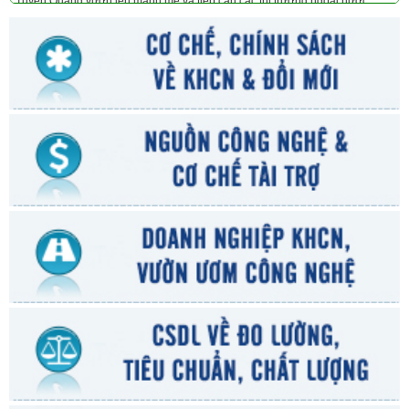
Tuyên Quang vươn lên mạnh mẽ và tiếp cận các thị trường ngoài nước.
Nguồn: baotuyenquang.com.vn
Những tin cùng chuyên mục
-
Tuyên truyền, hưởng ứng Ngày Sở hữu trí tuệ năm 2023
(27/02/2023)
-
Sở hữu trí tuệ và các công nghệ chuyển đổi số - cơ hội cho Việt Nam
(25/10/2021)
-
Chỉ dẫn địa lý: Cơ hội cho nông sản nhập làn đường cao tốc
(27/09/2021)