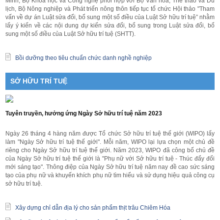
Minh, Bộ Khoa học và Công nghệ phối hợp với Bộ Văn hóa, Thể thao và Du
lịch, Bộ Nông nghiệp và Phát triển nông thôn tiếp tục tổ chức Hội thảo "Tham
vấn về dự án Luật sửa đổi, bổ sung một số điều của Luật Sở hữu trí tuệ” nhằm
lấy ý kiến về các nội dung dự kiến sửa đổi, bổ sung trong Luật sửa đổi, bổ
sung một số điều của Luật Sở hữu trí tuệ (SHTT).
Bồi dưỡng theo tiêu chuẩn chức danh nghề nghiệp
SỞ HỮU TRÍ TUỆ
Tuyên truyền, hưởng ứng Ngày Sở hữu trí tuệ năm 2023
Ngày 26 tháng 4 hàng năm được Tổ chức Sở hữu trí tuệ thế giới (WIPO) lấy
làm "Ngày Sở hữu trí tuệ thế giới". Mỗi năm, WIPO lại lựa chọn một chủ đề
riêng cho Ngày Sở hữu trí tuệ thế giới. Năm 2023, WIPO đã công bố chủ đề
của Ngày Sở hữu trí tuệ thế giới là "Phụ nữ với Sở hữu trí tuệ - Thúc đẩy đổi
mới sáng tạo". Thông điệp của Ngày Sở hữu trí tuệ năm nay đề cao sức sáng
tạo của phụ nữ và khuyến khích phụ nữ tìm hiểu và sử dụng hiệu quả công cụ
sở hữu trí tuệ.
Xây dựng chỉ dẫn địa lý cho sản phẩm thịt trâu Chiêm Hóa