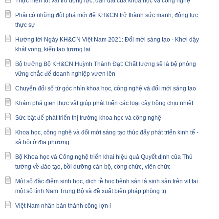
Thực hiện tốt vai trò động lực, dẫn dắt của khoa học và công nghệ
Phải có những đột phá mới để KH&CN trở thành sức mạnh, động lực
thực sự
Hướng tới Ngày KH&CN Việt Nam 2021: Đổi mới sáng tạo - Khơi dậy
khát vọng, kiến tạo tương lai
Bộ trưởng Bộ KH&CN Huỳnh Thành Đạt: Chất lượng sẽ là bệ phóng
vững chắc để doanh nghiệp vươn lên
Chuyển đổi số từ góc nhìn khoa học, công nghệ và đổi mới sáng tạo
Khám phá gien thực vật giúp phát triển các loại cây trồng chịu nhiệt
Sức bật để phát triển thị trường khoa học và công nghệ
Khoa học, công nghệ và đổi mới sáng tạo thúc đẩy phát triển kinh tế -
xã hội ở địa phương
Bộ Khoa học và Công nghệ triển khai hiệu quả Quyết định của Thủ
tướng về đào tạo, bồi dưỡng cán bộ, công chức, viên chức
Một số đặc điểm sinh học, dịch tễ học bệnh sán lá sinh sản trên vịt tại
một số tỉnh Nam Trung Bộ và đề xuất biện pháp phòng trị
Việt Nam nhân bản thành công lợn ỉ