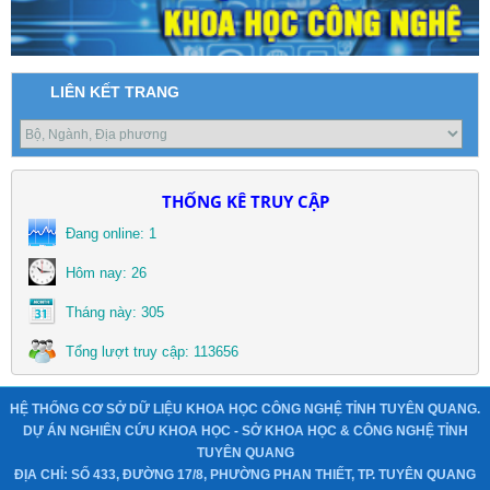
LIÊN KẾT TRANG
THỐNG KÊ TRUY CẬP
 Đang online: 1
 Hôm nay: 26
 Tháng này: 305
 Tổng lượt truy cập: 113656
HỆ THỐNG CƠ SỞ DỮ LIỆU KHOA HỌC CÔNG NGHỆ TỈNH TUYÊN QUANG.
DỰ ÁN NGHIÊN CỨU KHOA HỌC - SỞ KHOA HỌC & CÔNG NGHỆ TỈNH
TUYÊN QUANG
ĐỊA CHỈ: SỐ 433, ĐƯỜNG 17/8, PHƯỜNG PHAN THIẾT, TP. TUYÊN QUANG