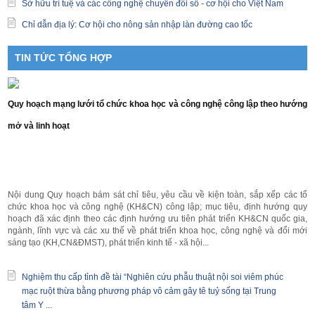
Sở hữu trí tuệ và các công nghệ chuyển đổi số - cơ hội cho Việt Nam
Chỉ dẫn địa lý: Cơ hội cho nông sản nhập làn đường cao tốc
TIN TỨC TỔNG HỢP
Quy hoạch mạng lưới tổ chức khoa học và công nghệ công lập theo hướng
mở và linh hoạt
skype
ankara
escort
gaziantep
tesbih
show
escort
eryaman
escort
mariobet
whatsapp
wiibet.com
show
supertotobet
Nội dung Quy hoạch bám sát chỉ tiêu, yêu cầu về kiện toàn, sắp xếp các tổ
1xbet
chức khoa học và công nghệ (KH&CN) công lập; mục tiêu, định hướng quy
giriş
hoạch đã xác định theo các định hướng ưu tiên phát triển KH&CN quốc gia,
ngành, lĩnh vực và các xu thế về phát triển khoa học, công nghệ và đổi mới
sáng tạo (KH,CN&ĐMST), phát triển kinh tế - xã hội...
Nghiệm thu cấp tỉnh đề tài “Nghiên cứu phẫu thuật nội soi viêm phúc
mạc ruột thừa bằng phương pháp vô cảm gây tê tuỷ sống tại Trung
tâm Y ...